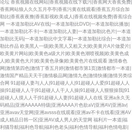
论坛
香蕉视频在线网站|香蕉视频在线下载污|香蕉网大香蕉免费|
香蕉网站狼人久久五月亭亭|香蕉污黄在线观看|香蕉五月综合加
勒比|香蕉夜夜撸|香蕉影视欧美成人|香蕉在线视频免费|香蕉综合
网
一本道加勒比AV在线|一本道加勒比DVD|一本道加勒比播放|
一本道加勒比不卡|一本道加勒比人妻|一本道加勒比色片|一本道
加勒比无码|一本道加勒比中文字幕|一本道加勒比综合|一本道加
勒比作品
欧美黑人一级|欧美黑人又粗又大|欧美黄片A片做爱片|
欧美黄片网站|欧美黄色a级大片|欧美黄色潮喷视频|欧美黄色成
人|欧美黄色大片|欧美黄色录像|欧美黄色片在线观看
激情春色
网|激情第四色|激情丁香五月婷|激情都市第1页|激情都市一本道|
激情国产精品天天干|激情极品网|激情九色|激情快播|激情另类综
合网
91超碰人妻与人人|91超碰人人|91超碰人人爱|91超碰人人
操|91超碰人人干|91超碰人人干人人操|91超碰人人狠狠操我|91
超碰人人摸人人干|91超碰人人妻|91超碰人人在线
亚洲a永久无
码精品|亚洲AAAAA特级|亚洲AAAA片色欲aV|亚洲AV|亚洲āv|
亚洲avav天堂网|亚洲avsss在线观看|亚洲av不卡在线看|亚洲AV
成人精品日韩一区|亚洲AV成人男人的天堂网
福利片一本道|福
利骚导航|福利色导航|福利色老头|福利色情导航|福利色情电影|