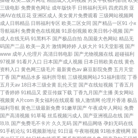
操碰
欧美二级片网址
精品成人无码视频
男女午夜福利影院
欧美
三级电影
免费黄色网址
成年版快手
日韩福利无码
四虎四房
亚
洲AV在线豆花
亚洲区成人
美女黄片免费观看
三级网站视频网
成人日韩精品
日韩福利专区
欧美二区女同
国产精品一区91
小x
导航福利
免费黄色在线视频
91原创视频
欧美日韩小视频
国产
成人在线无码
91黑料不
国产极品自拍
岛国最大色网站
精品无
码国产二品
欧美一及片
激情网婷婷
人妖大片
91天堂影视
国产
www
成年人伦理片
高清日韩电影
国产尤物视频在线
超碰福利
97视屏
91看片入口
日本国产成人视频
日本日韩欧美在线
黄色
资料入口
黄色网三级毛片
最新黄色av
麻豆影院免费
五月天堂
丁香
国产精品水多
福利所导航
三级视频网站J
51福利影院
丁香
五月天av
18日本三级全黄
乱伦天堂
国产在线短视频
丁香五月
丁香婷婷
91精品又
爱豆传媒下载
丁香九月国产主播
美女网站
视频黄
A片com
美女福利在线观看
狼人激情网
伦理片香港
极品
福利导航
黄色三级最新免费
91嫩草国产
午夜成年人网站
免费
国产高清视频
91草莓
丝瓜视频污成人
国产亚洲视品在线
国产
玖玖
国产免费毛不卡片
久久无码
国产精品网络
孕妇无码在线
91手机论坛
91视频新地址
91日逼
午夜啪视频
91啪水蜜桃网
国