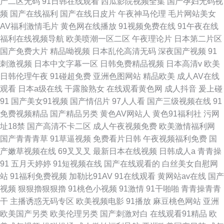
产二区无码
91日韩在线观看
西瓜影院视频全集
国产孕妇无码视
频
国产在线福利
国产在线日皮片
午夜神马伦理
毛片网站美女
AV福利激情毛片
黄色网在线播放
91视频免费在线
91午夜在线
福利在线视频导航
欧美喷潮一区二区
午夜理论片
日本第二片区
国产免费大片
精品呦视频
日本乱伦高清无码
深夜国产视频
91
刺激视频
日本中文字幕一区
日韩免费精品视频
日本高清v
欧美
日韩伦理午夜
91碰超免费
亚洲色图网站
精品欧美
成人AV在线
观看
日本a级在线
干露脸熟女
在线观看黄色网
成人抖音
爰上碰
91
国产美女91视频
国产情侣片
97人人看
国产三级视频在线
91
免费视频精品
国产精品另类
黄色AV网站人
黄色91福利社
污网
址18禁
国产高清不卡二区
成人午夜视频免费
欧美激情福利网
国产青青青草
91草逼视频
免费看片日韩
午夜视频福利免费
国
产嫩草视频在线
69叉叉叉
最新日本在线视频
日韩成人a
青青操
91
五月天婷婷
91短视频在线
国产在线观看的
白丝美女自慰网
站
91福利免费视频
加勒比91AV
91在线观看
黄网站av在线
国产
视频
狠狠擼狠狠擼
91桃色小视频
91激情
91干啪啪
青青操青青
干
主播诱惑无码专区
欧美视频电影
91播放
麻豆桃色网站
亚洲
欧美国产另类
欧美伦理另类
国产刺激对白
在线观看91精品
欧