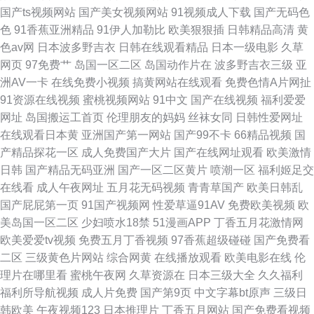
国产ts视频网站
国产美女视频网站
91视频成人下载
国产无码色
色
91香蕉亚洲精品
91伊人加勒比
欧美狠狠插
日韩精品高清
黄
色av网
日本波多野吉衣
日韩在线观看精品
日本一级电影
久草
网页
97免费艹
岛国一区二区
岛国动作片在
波多野吉衣三级
亚
洲AV一卡
在线免费小视频
搞黄网站在线观看
免费色情A片网扯
91资源在线视频
蜜桃视频网站
91中文
国产在线视频
福利爱爱
网址
岛国搬运工首页
伦理朋友的妈妈
丝袜女同
日韩性爱网址
在线观看日本黄
亚洲国产第一网站
国产99不卡
66精品视频
国
产精品探花一区
成人免费国产大片
国产在线网址观看
欧美激情
日韩
国产精品无码亚洲
国产一区二区黄片
喷潮一区
福利姬足交
在线看
成人午夜网址
五月花无码视频
青青草国产
欧美日韩乱
国产屁屁第一页
91国产视频网
性爱草逼91AV
免费欧美视频
欧
美岛国一区二区
少妇喷水18禁
51漫画APP
丁香五月花激情网
欧美爱爱tv视频
免费五月丁香视频
97香蕉超级碰碰
国产免费看
二区
三级黄色片网站
综合网黄
在线播放观看
欧美电影在线
伦
理片在哪里看
蜜桃午夜网
久草资源在
日本三级大全
久久福利
福利所导航视频
成人片免费
国产第9页
中文字幕bt原声
三级日
韩欧美
午夜视频123
日本推理片
丁香五月网站
国产免费看视频