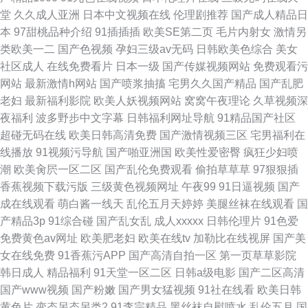
堂
久久成人亚洲
日本中文视频在线
伦理剧推荐
国产成人精品日
本
97甜桃品种介绍
91插插插
欧美SE第二页
毛片内射女
激情另
类欧美一二
国产色视频
孕妇三级av无码
日韩欧美色综合
美女
社区成人
在线免费看片
日本一级
国产传媒视频网站
免费观看污
网站
最新激情h网站
国产喷浆抽搐
宅男久久国产精品
国产乱肥
老妇
最新福利影院
欧美人妖视频网站
窝窝午夜理论
久草视频深
夜福利
波多野步中文字幕
日韩福利网址导航
91精品国产社区
超碰无码在线
欧美日韩高清免费
国产激情视频三区
宅男福利在
线播放
91视频污导航
国产啪亚洲国
欧美性爱密臀
疯狂少妇喷
潮
欧美肏屄一区二区
国产乱伦免费观看
偷拍草草草
97狠狠插
香蕉视频下载污版
三级黄色视频网址
午夜99
91日逼视频
国产
成在线观看
萌白酱一线天
乱伦五月天婷婷
美腿丝袜在线观看
国
产精品3p
91综合碰
国产乱女乱
成人xxxxx
日韩伦理片
91色爱
免费黄色av网址
欧美肥老妇
欧美在线tv
加勒比在线视屏
国产美
女在线免费
91香蕉污APP
国产高清自拍一区
第一页草草影院
韩日成人
精品福利
91天堂一区二区
日韩a级电影
国产二区高清
国产www视频
国产粉嫩
国产男女猛视频
91社在线看
欧美日韩
黄色片
变态另态另类2
91李宗精品
黑丝袜自慰喷水
乱伦五月
国