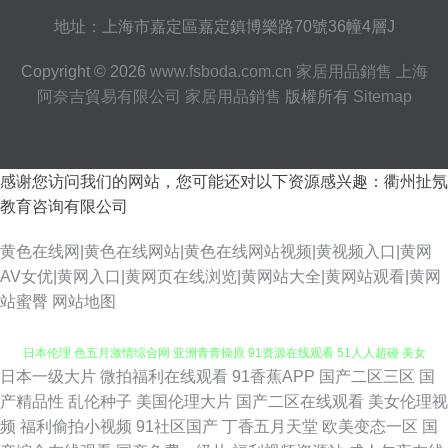
地址：上海市嘉定區嘉定鎮博樂路70號36幢4層J
Copyright © 2026
www.fsboda.com.cn
家居用品銷售
上海
阿奈吉貿易有限公司
家居用品銷售
版權所有
Sitemap
感谢您访问我们的网站，您可能还对以下资源感兴趣：衢州扯氖
教育咨询有限公司
黄色在线网|黄色在线网站|黄色在线网站视频|黄视频入口|黄网
AV女优|黄网入口|黄网页在线浏览|黄网站大全|黄网站观看|黄网
站蜜臀
网站地图
日本一级大片
微拍福利在线观看
91香蕉APP
国产二区三区
国
日韩欧美 久久草成人网 a黄瓜v片 东方影库av日韩 韩国av在線 欧美女网站
产精品性
乱伦种子
美国伦理大片
国产二区在线观看
美女伦理视
频
福利偷拍小视频
91社区国产
丁香五月天堂
欧美变态一区
国
日本伦理 色五月激情综合网 亚洲青青操原 91资源在线观看 51人人超碰 美女