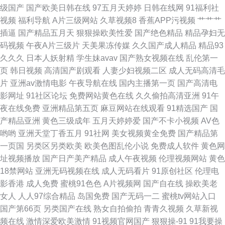
级国产
国产欧美日韩在线
97五月天婷婷
日韩在线网
91福利社
视频
福利导航
A片三级网站
久草视频8
香蕉APP污视频
艹艹艹
堂综合网 丰满少妇AV 欧美成人免费网址
插逼
国产精品五月天
狠狠操欧美性爱
国产绝色精品
精品孕妇无
码视频
午夜A片三级片
天美果冻传媒
久久国产成人精品
精品93
久久久
日本人妖射精
学生妹avav
国产熟女视频在线
乱伦第一
页
韩日视频
高清国产剧观看
人妻少妇视频二区
成人无码高清毛
片
亚洲av激情电影
午夜导航在线
国内主播第一页
国产高清电
影网址
91社区论坛
免费网站黄色在线
久久偷拍高清亚洲
91午
夜在线免费
亚洲精品第五页
麻豆网站在线观看
91精选国产
国
产精品亚洲
黄色三级成年
五月天婷婷爱
国产不卡小视频
AV色
哟哟
亚洲天堂丁香五月
91社网
美女视频黄全免费
国产精品第
一页国
另类区另类欧美
欧美色图乱伦小说
免费成人软件
黄色网
址视频播放
国产日产美产精品
成人午夜视频
伦理视频网站
黄色
18禁网站
亚洲无码视频在线
成人无码看片
91原创社区
伦理电
影香港
成人免费
蜜桃91色色
A片视频网
国产自在线
操欧美老
女人
人人97综合精品
岛国免费
国产无码一二
蜜桃tv网站入口
国产第66页
另类国产在线
熟女自拍偷拍
青青久视频
久草新视
频在线
激情深爱欧美激情
91视频官网国产
狠狠操-91
91我要操