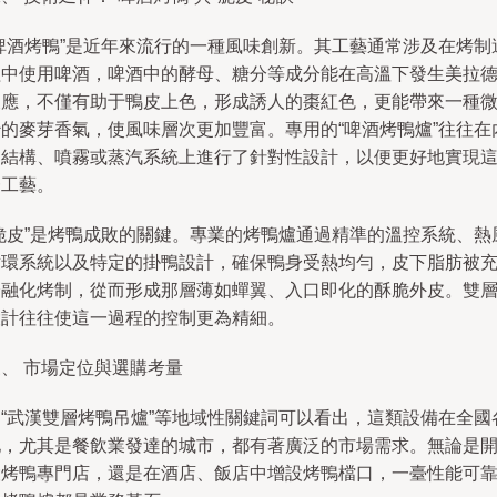
“啤酒烤鴨”是近年來流行的一種風味創新。其工藝通常涉及在烤制
程中使用啤酒，啤酒中的酵母、糖分等成分能在高溫下發生美拉
反應，不僅有助于鴨皮上色，形成誘人的棗紅色，更能帶來一種
妙的麥芽香氣，使風味層次更加豐富。專用的“啤酒烤鴨爐”往往在
部結構、噴霧或蒸汽系統上進行了針對性設計，以便更好地實現
一工藝。
“脆皮”是烤鴨成敗的關鍵。專業的烤鴨爐通過精準的溫控系統、熱
循環系統以及特定的掛鴨設計，確保鴨身受熱均勻，皮下脂肪被
分融化烤制，從而形成那層薄如蟬翼、入口即化的酥脆外皮。雙
設計往往使這一過程的控制更為精細。
、 市場定位與選購考量
從“武漢雙層烤鴨吊爐”等地域性關鍵詞可以看出，這類設備在全國
地，尤其是餐飲業發達的城市，都有著廣泛的市場需求。無論是
設烤鴨專門店，還是在酒店、飯店中增設烤鴨檔口，一臺性能可