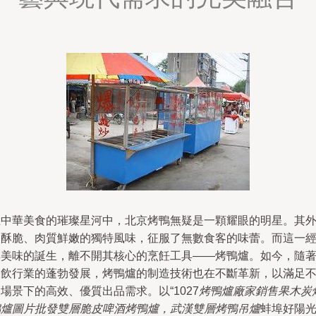
在中華美食的璀璨星河中，北京烤鴨無疑是一顆耀眼的明星。其
皮酥脆、肉質鮮嫩的獨特風味，征服了無數食客的味蕾。而這一
典美味的誕生，離不開其核心的烹飪工具——烤鴨爐。如今，隨
餐飲行業的蓬勃發展，烤鴨爐的制造技術也在不斷革新，以滿足
場景下的高效、優質出品需求。以“1027
烤鴨爐廠家銷售果木炭
鴨爐圖片批發雙層脆皮啤酒烤鴨爐，武漢雙層烤鴨吊爐
蚌埠好陽