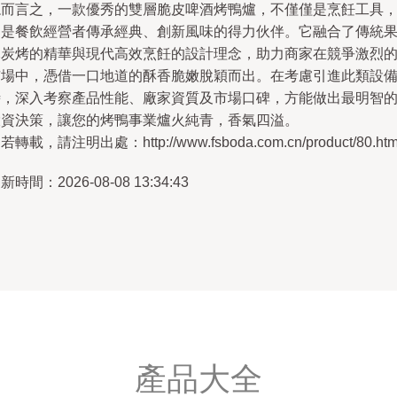
總而言之，一款優秀的雙層脆皮啤酒烤鴨爐，不僅僅是烹飪工具
更是餐飲經營者傳承經典、創新風味的得力伙伴。它融合了傳統
木炭烤的精華與現代高效烹飪的設計理念，助力商家在競爭激烈
市場中，憑借一口地道的酥香脆嫩脫穎而出。在考慮引進此類設
時，深入考察產品性能、廠家資質及市場口碑，方能做出最明智
投資決策，讓您的烤鴨事業爐火純青，香氣四溢。
若轉載，請注明出處：http://www.fsboda.com.cn/product/80.htm
新時間：2026-08-08 13:34:43
產品大全