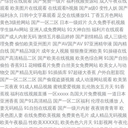
产综合在线观看
国产免费一级片
福利视频资源站
成人午夜在线
观看
欧美图片在线观看
在线观看h视频
国产a级0
变性人妖
国产
网站在线观看 香焦视频 91最新视频 豆花tv网站多少 极品福利姬自慰 麻豆福
福利永久
日韩中文字幕观看
足交在线播放91
丁香五月色网站
黄色3级抢网站
国产一区二区
日本一级婬片
久久免费手机视频
利导航 日韩人妖 亚洲日韩一二专区 91视频夫妻 www九九热cn 国产精品福
学生妹Av网站
亚洲人成免费网站
91大神自拍
福利片在线观看
国产成人内射无码
激情五月极品婷婷
国产剧情精品
成人三级伦
利社 精品不卡网 老湿机69福利院 91巨炮免费福利 超碰97干操 午夜天堂91
理免费
偷怕欧美亚州图片
国产AV国产AV
97亚洲精华液
国内精
自线
国产精品3级片
成年女人视频
狠狠撸亚洲欧美
91操碰在线
视频 东京AvAv 国内精品视频97 久久伊人大香蕉 欧美小性爱 日韩免费观看
国产高清精品二区
国产欧美在线视频
欧美色综合网
91国产自拍
偷拍
香蕉911
花蝴蝶看片免费
白丝美女免费网站
欧美女人与动
视频 午夜少妇福利 91蝌蚪 岛国免费在线观看 国模1024 精品人妻一二三 免
物交
国产精品无码电影
91插插库
97超碰大香蕉
户外自慰影院
国产一区二区二区
国产偷窥盗摄视频
成人动漫网站观看
欧美第
费看欧美日逼的 青娱乐国产91 日韩欧美中文自拍 五月激情综合基地 尤物导
一页夜夜
91成人精品视频
蜜桃爱爱视频
乱伦熟女五月天
91香
蕉视
福利在线视频直播
一区xxxxx
岛国大片免费视频
一道日本
航 91视频完整版 AⅤ在线导航 大香蕉少妇 国产三级自拍视频 久久草六月 欧
亚洲香蕉
国产91高清精品
国产一区二区福利
伦理在线播放
人
妻无码精品
91自拍在线观看
国产一级片内射
夜夜骑青青草
欧
美岛国性爱 青娱乐老司机分类 亚洲瑟图欧美 91视频青青 AV偷拍偷窥 成人
美色图人妻
在线免费欧美视频
免费黄色毛片
成人精品无码视频
欧美午夜极品
性欧美ⅩⅩⅩⅩ乱
欧美色色六月天
91影视网
午夜伦
免费视频 韩国不卡无码的 狼人综合成人网 欧美限制级青青草 日本污www 午