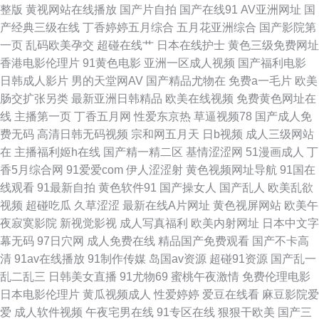
整版
黄视网站在线播放
国产片自拍
国产在线91
AV亚洲网址
国
产经典三级在线
丁香婷婷五月综合
五月花亚洲综合
国产影院第
亚洲无码蜜桃 国产乱轮精品 日韩电影新片网 97av大香蕉 黑丝美女内射和集
一页
乱码欧美孕交
超碰在线艹
日本在线护士
黄色三级免费网址
香港电影伦理片
91黄色电影
亚洲一区成人视频
国产福利电影
日韩草操 91老司机视频 国产成人综合网 亚洲无码福利社 91黄视屏 美女禁网
日韩成人影片
男的天堂网AV
国产精品尤物在
免费a一毛片
欧美
肠交扩张另类
最新亚洲日韩精品
欧美在线视频
免费黄色网址在
站免费 伊人成人小视频 国内91视频 日本A∨网站 午夜激情男女 亚州乱轮天
线
主播第一页
丁香五月网
性爱东京热
草逼视频78
国产成人免
费无码
高清日韩无码视频
宗和网五月天
日b视频
成人三级网站
堂 91亲99 91超碰碰 丁香五香天堂网卡 蜜桃福利视频 91线看视频 九九99福
在
主播福利姬h在线
国产精一精二区
基情涩涩网
51漫画成人
丁
香5月综合网
91爱爱com
伊人涩涩射
黄色视频网址导航
91国在
利视频 日韩深夜av福利 91免费进 东京热一二三 美女被草 午夜激情av网站
线观看
91最新自拍
黄色软件91
国产操女人
国产乱人
欧美乱欲
视频
超碰吃瓜
久草涩涩
最新在线A片网址
黄色视屏网站
欧美午
99热这里有精品 国语对白精品 深夜影院操一操 91最新视频 国产视频福利导
夜寂寞影院
新视觉影视
成人写真福利
欧美内射网址
日本中文字
幕无码
97日穴网
成人免费在线
精品国产免费观看
国产不卡高
航 欧美午夜剧场 午夜小福利 AV入口处 激情另类综合av 日本操片 伊人院成
清
91av在线播放
91制作传媒
岛国av资源
超碰91资源
国产乱一
乱二乱三
日韩美女直播
91尤物69
蜜桃午夜激情
免费伦理电影
人 波多野吉衣无码 男人的天堂无码 亚洲红杏在线观看 www9玖玖 九九这里
日本电影伦理片
黄瓜视频成人
性爱婷婷
爱豆在线看
麻豆影院爱
爱
成人软件视频
午夜宅男在线
91专区在线
狠狠干欧美
国产三
都是精品 日韩精品在线视频 91人人妻人人爱 豆花视频 免费观看肏屄 亚洲天