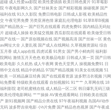
超碰
成人性爱aa影院
欧美性爱插插
欧美日韩色黄片
91草莓影
院
午夜电影网久久
国产丝袜美女
国产精彩视频
操碰视屏
国产
精品九九女人 欧美亚日韩 日本蜜桃综合网 青青草肏屄视频 丝袜野结衣 91国
福利在线
91久久影院
免费日韩电影
日韩成人影视
欧美精品性
交
午夜宅男免费
另类亚洲色情
家庭乱伦理电影
91草B草B视频
产丝袜射精 超碰久操 国精品123 久草探花 欧美BT熟女 天天干天天橾穴 91n
国产精品熟女一
国产巨乳在线观看
四虎免费91
国内精品无码短
片
超碰成人操操
欧美猛交视频
西瓜影院在线观看
欧美做受日韩
视频 99热这里是精品 超碰在线人网播放 国产传媒合集 亚洲人妻中出 超碰在
国产在线一
国产原创视频在线
国产视频高清
国产丝袜一区
黄色
av网址大全
人妻乱视
国产成人在线网站
久草视频资源站
综合
线成人 国产精品良家 韩日专区 男人的天堂网页 丝袜足交国产 午夜福利国产
五月香
成人app在线
四虎试看
91男女
国产男小鲜肉同
福利影
院网站
激情五月天色色
欧美极品电影
日韩成人第一页
国产日韩
区 影音先锋精东影业 91香蕉传媒 久久国产视频精品 欧美日爽爽 人妖伪娘av
欧美电影
久久机热
成人午夜网
黄色天堂男人
操视频免费91
日
韩中文在线
精品中的精品
97国产精品视频
91美女在线视频
51
天堂 天天国产综合 大香蕉伊人五月 操逼超碰 成人伊人影院 狠狠干在线视频
欧美
一区精品麻豆经典
国产在线观看资源
波多野洁衣视频
污网
站免费看
特级欧美在线观看
自拍视频91
91艹艹
久草网在线
18
老湿影院免费 探花系列亚洲电影 草草影院限制 国产不卡毛片 美女操B黄色
福利影院
老司机蜜桃在线
成人精品一区二区
韩日爆乳无码三级
欧美伦理电影网站
艹艹操操
AV黄色观看网站
日韩欧美在线国
无码三级视频 91黑人探花 黑人大吊 人妻熟女一级片 熟妇精品影院 51视频
产
新91视频网
国产精品分类在线
97午夜福利视频
岛国AV动作
无码
波多野吉依电影
小h片免费
国产精品色色视屏
国产午夜成
肏屄网址麻豆传媒 国产1区2区3区 玖玖色资源 人免费超碰 欧美一级方 91视