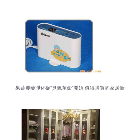
果蔬農藥凈化從“臭氧革命”開始 值得購買的家居新
寵