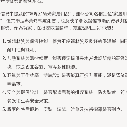
的烤鴨爐都是業務基石。
信息中提及的“蚌埠好陽光家居用品”，雖然公司名稱定位“家居用
品”，但其涉足專業烤鴨爐銷售，也反映了餐飲設備市場的跨界與
合趨勢。作為買家，在批發或選購時，需重點關注以下幾點：
爐體材質與保溫性能：優質不銹鋼材質及良好的保溫層，關
耐用性與能耗。
加熱系統與溫控精度：能否穩定提供果木炭燃燒所需的高溫
境，或是否兼容氣、電等多種能源。
容量與工作效率：雙層設計是否能真正提升產能，滿足營業
峰需求。
安全與環保設計：是否配備完善的排煙系統、防火裝置，符
餐飲衛生與安全規范。
廠家的售后服務：安裝、調試、維修及技術指導是否到位。
四、