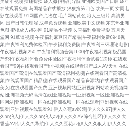
美成年视频
操碰操揉
成人微拍福利导航
亚洲欧美国产日韩
成年
在线观看免费
岛国精品在线播放
狠狠撸第四色
欧美一页
女同电
影在线观看
91网国产尤物在
毛片网站黄色
狼人三级片
高清男
同
国产日韩伦理淫
成年免费视频
亚洲欧美中文视频
东京热亚洲
色图
蜜桃成人超碰网
91精品小视频
久草福利免费视影
五月天
堂网
91草逼视频
午夜福利麻豆国产精品|午夜福利免费0948视
频|午夜福利免费体检区|午夜福利免费院|午夜福利三级理论电影|
午夜福利视频250|午夜福利视频合集1000|午夜福利视频极品国
产83|午夜福利体验免费体验区|午夜福利体验试看120秒
在线观
看国产99|在线观看国产h小视频|在线观看国产成人AV天堂|在线
观看国产高清|在线观看国产高清福利视频|在线观看国产高清视
频|在线观看国产精品秘|在线观看国产精品资源站|在线观看国产
美女|在线观看国产免费
亚洲视频网站|亚洲视频网站欧美视频网
站|亚洲视频无码高清在线|亚洲视频一|亚洲视频一区|亚洲视频一
区网站|亚洲视频一区在线|亚洲视频一区在线观看|亚洲视频在线
观看|亚洲视频在线观看91
伊人久蕉av影院|伊人久久97|伊人久
久an狼人|伊人久久an狼人av|伊人久久AV综合社区|伊人久久大
香蕉AV|伊人久久导航|伊人久久豆花av|伊人久久狼人|伊人久久