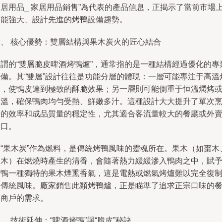
家居用品_ 家居用品銷售”為代表的產品信息，正揭示了當前市場
功能強大、設計先進的烤鴨設備趨勢。
一、 核心優勢：雙層結構與果木炭火的匠心結合
所謂的“雙層脆皮啤酒烤鴨爐”，通常指的是一種結構經過優化的專
設備。其“雙層”設計往往是功能分層的體現：一層可能專注于高溫
烤，使鴨皮達到極致的酥脆效果；另一層則可能側重于恒溫燜烤
保溫，確保鴨肉均勻受熱、鮮嫩多汁。這種設計大大提升了單次
飪的效率和成品質量的穩定性，尤其適合客流量較大的餐廳或外
窗口。
而“果木炭”作為燃料，是傳統烤鴨風味的靈魂所在。果木（如棗木
梨木）在燃燒時產生的清香，會隨著熱力緩緩滲入鴨肉之中，賦
烤鴨一種獨特的果木煙熏香氣，這是電熱或燃氣烤爐難以完全復
的傳統風味。廠家銷售此類烤鴨爐，正是瞄準了追求正宗口味的
飲商戶的需求。
、 技術延伸：“啤酒烤鴨”與“脆皮”秘訣