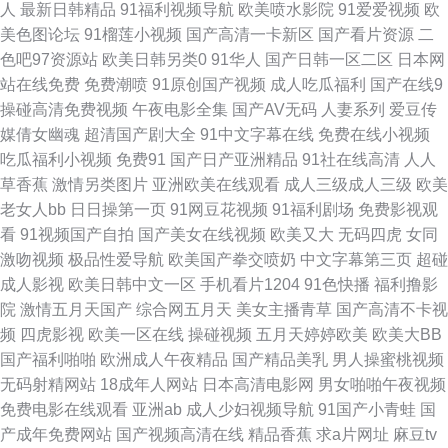
人
最新日韩精品
91福利视频导航
欧美喷水影院
91爱爱视频
欧
美色图论坛
91榴莲小视频
国产高清一卡新区
国产看片资源
二
频99视频 成人熊猫网站MV 俺来也俺去也久久 成人av色导航 导航美女福利
色吧97资源站
欧美日韩另类0
91华人
国产日韩一区二区
日本网
站在线免费
免费潮喷
91原创国产视频
成人吃瓜福利
国产在线9
国产性爱在线 午夜福利姬 91自慰喷水 AV白丝 久草大香蕉亚洲 日本不卡不
操碰高清免费视频
午夜电影全集
国产AV无码
人妻系列
爱豆传
媒倩女幽魂
超清国产剧大全
91中文字幕在线
免费在线小视频
卡不卡 91黄色片 97视屏91 精品91视频 日韩电影中文字幕 www啪啪啪av 国
吃瓜福利小视频
免费91
国产日产亚洲精品
91社在线高清
人人
草香蕉
激情另类图片
亚洲欧美在线观看
成人三级成人三级
欧美
产久艹网 女同互怼互操 天堂网东京热 亚洲精品黄色网址 大香蕉伊人草 精品
老女人bb
日日操第一页
91网豆花视频
91福利剧场
免费影视观
看
91视频国产自拍
国产美女在线视频
欧美又大
无码四虎
女同
一区日韩 玖玖热精品6 三级成人在线观看 豆花视频制服资源 麻豆传媒陈可心
激吻视频
极品性爱导航
欧美国产拳交喷奶
中文字幕第三页
超碰
成人影视
欧美日韩中文一区
手机看片1204
91色快播
福利撸影
丝袜足交资源 91成人18 操逼AV网址 韩国免费AV网站 欧洲性爱av 91操人视
院
激情五月天国产
综合网五月天
美女主播青草
国产高清不卡视
频
四虎影视
欧美一区在线
操碰视频
五月天婷婷欧美
欧美大BB
频 超碰久在线天天做 激情另类海角 欧美日韩肏屄 天堂aV 91国模视频 成人
国产福利啪啪
欧洲成人午夜精品
国产精品美乳
男人操蜜桃视频
无码射精网站
18成年人网站
日本高清电影网
男女啪啪午夜视频
精品18 精品国产乱 青青草网 午夜影院污av 第一福利所AV 免费18 中文字幕
免费电影在线观看
亚洲ab
成人少妇视频导航
91国产小青蛙
国
产成年免费网站
国产视频高清在线
精品香蕉
求a片网址
麻豆tv
日本有码 成人性视频 美女91视频网站 婷婷一区二区 日韩熟女另类视频 亚洲