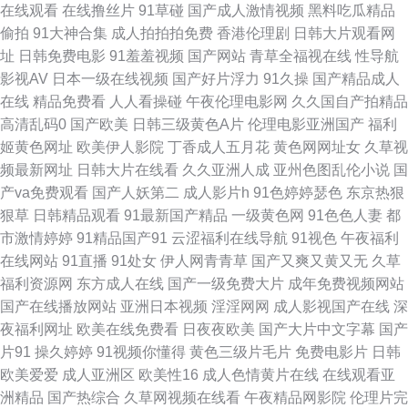
在线观看
在线撸丝片
91草碰
国产成人激情视频
黑料吃瓜精品
偷拍
91大神合集
成人拍拍拍免费
香港伦理剧
日韩大片观看网
黄色网络 成人a三级 五月天婷婷色 变态AV另类 老司机午夜网 午夜大片 91豆
址
日韩免费电影
91羞羞视频
国产网站
青草全福视在线
性导航
影视AV
日本一级在线视频
国产好片浮力
91久操
国产精品成人
花视频网址 超碰9总站 免费人人妻导航 日韩精品大片 91传媒免费视频 国产
在线
精品免费看
人人看操碰
午夜伦理电影网
久久国自产拍精品
高清乱码0
国产欧美
日韩三级黄色A片
伦理电影亚洲国产
福利
精品电 91夫妻视频 精品人工一区二区 日本www高清 亚洲色色五月天
姬黄色网址
欧美伊人影院
丁香成人五月花
黄色网网址女
久草视
频最新网址
日韩大片在线看
久久亚洲人成
亚州色图乱伦小说
国
wwww色鬼 韩日黄色网址 人人摸人人操人人 AV狼友社区论坛 熟妇国产免费
产va免费观看
国产人妖第二
成人影片h
91色婷婷瑟色
东京热狠
狠草
日韩精品观看
91最新国产精品
一级黄色网
91色色人妻
都
一区 成人电影香蕉视频 欧美老色比 午夜影院006 国产97超碰 香蕉视频污污
市激情婷婷
91精品国产91
云涩福利在线导航
91视色
午夜福利
在线网站
91直播
91处女
伊人网青青草
国产又爽又黄又无
久草
污污 wwww91色色 黄视频网站 日韩精品电影 91人人妻 欧美久久草在线 18
福利资源网
东方成人在线
国产一级免费大片
成年免费视频网站
国产在线播放网站
亚洲日本视频
淫淫网网
成人影视国产在线
深
岁18岁黄色 欧日韩123区 91官网国产 国产高清网站 美女精品 www91偷拍
夜福利网址
欧美在线免费看
日夜夜欧美
国产大片中文字幕
国产
片91
操久婷婷
91视频你懂得
黄色三级片毛片
免费电影片
日韩
日本a级电影网址 www日夜夜无码 午夜社区 九九热女人 四虎影院av网站 国
欧美爱爱
成人亚洲区
欧美性16
成人色情黄片在线
在线观看亚
洲精品
国产热综合
久草网视频在线看
午夜精品网影院
伦理片完
产精品成年 三级日韩中文字幕 97操在线视频 91社精品无码 久久大香蕉99