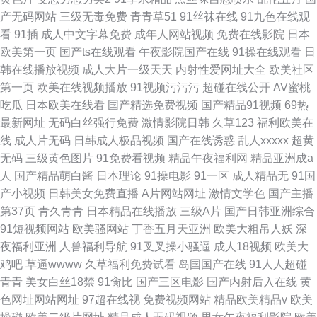
产无码网站
三级无毒免费
青青草51
91丝袜在线
91九色在线观
看
91插
成人中文字幕免费
成年人网站视频
免费在线影院
日本
欧美第一页
国产ts在线观看
午夜影院国产在线
91操在线观看
日
韩在线播放视频
成人大片一级天天
内射性爱网址大全
欧美社区
第一页
欧美在线视频播放
91视频污污污
超碰在线公开
AV蜜桃
吃瓜
日本欧美在线看
国产精选免费视频
国产精品91视频
69热
最新网址
无码白丝强行免费
激情影院日韩
久草123
福利欧美在
线
成人片无码
日韩成人极品视频
国产在线诱惑
乱人xxxxx
超黄
无码
三级黄色图片
91免费看视频
精品午夜福利网
精品亚洲成a
人
国产精品萌白酱
日本理论
91操电影
91一区
成人精品无
91国
产小视频
日韩美女免费直播
A片网站网址
激情文学色
国产主播
第37页
青久青青
日本精品在线播放
三级A片
国产日韩亚洲综合
91短视频网站
欧美骚网站
丁香五月天亚洲
欧美大粗吊人妖
深
夜福利亚洲
人兽福利导航
91叉叉操小骚逼
成人18视频
欧美大
鸡吧
草逼wwww
久草福利免费试看
岛国国产在线
91人人超碰
青青
美女白丝18禁
91肏比
国产三区电影
国产内射后入在线
黄
色网址网站网址
97超在线视
免费视频网站
精品欧美精品v
欧美