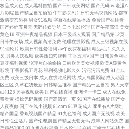
极品成人色
成人黑料自拍
国产日韩欧美网站
国产无码av
老湿A
片影院
国产精品自拍偷拍
牛牛影院A片
日韩无码视频网站
都市
激情变态另类
男女91视频
字幕在线精品播放
免费国产在线看
国产婷婷五月天
无码传媒导航
日本电影伦理
国产午夜高清
美女
黄色18
亚洲午夜精品视频
日本三级成人观看
国产精品第12页
日韩午夜场
成人视频高清免费
伦理在线影视
成人三级视频在线
91理论片
欧美日韩性爱福利
av午夜探花福利
精品毛片
久久叉
叉
另类人妖视频
欧美熟妇穴视频
丁香五月V国产
日韩黄色网址
豆花福利视频
轮理片自拍偷拍
日韩欧美美女视频
欧美A级黄色
影院
丁香影视五月花
福利视频电影久久
污污污污免费
91金典
免费
欧美三级日本
成人在线吃瓜网站
成人岛国影院
成人动漫二
区三区
久草在线最新
日韩精品推荐
国产精品一区自拍
男人天堂
a片123
另类视频欧美
国产在线直播
亚洲卡一卡二
成人在线免
费看黄
操操无码视频
国产高清第一页
91国产在线播放
国产女
人夜夜做
国产在线小视频
91com
91豆花成人
哪里有A片网址
精产国品
香蕉视频国产精品
91九色福利
成人国产无线视
欧美
日韩性生活片
国产伦理剧
国产精品无套无码
成年人网站免费
国
产精品1000
91九色在线视频
日本伦理片在线
三级无码在线天