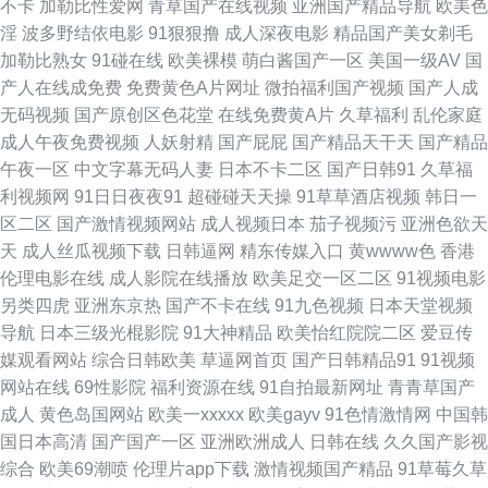
不卡
加勒比性爱网
青草国产在线视频
亚洲国产精品导航
欧美色
淫
波多野结依电影
91狠狠撸
成人深夜电影
精品国产美女剃毛
夜久久公司 综合性爱网 97超碰资源共享 久草福利视频导航 欧美浮力影院 婷
加勒比熟女
91碰在线
欧美裸模
萌白酱国产一区
美国一级AV
国
产人在线成免费
免费黄色A片网址
微拍福利国产视频
国产人成
婷色网站 伊人成人网站 91竹菊 国产在线网站 国产三级片在线看 国产色色网
无码视频
国产原创区色花堂
在线免费黄A片
久草福利
乱伦家庭
成人午夜免费视频
人妖射精
国产屁屁
国产精品天干天
国产精品
美女超碰 日韩中字在线 欧美亚洲 欧美区另类 四虎午夜剧场 丝袜足交电影亚
午夜一区
中文字幕无码人妻
日本不卡二区
国产日韩91
久草福
利视频网
91日日夜夜91
超碰碰天天操
91草草酒店视频
韩日一
洲 在线视频福利导航 人人婷婷五月天 人妻超碰99 老湿A片 麻豆陈可心AV 激
区二区
国产激情视频网站
成人视频日本
茄子视频污
亚洲色欲天
天
成人丝瓜视频下载
日韩逼网
精东传媒入口
黄wwww色
香港
情五月天成年网 久久五月大香蕉 国内AV草逼影视 欧美人妖操人妖 日韩精品
伦理电影在线
成人影院在线播放
欧美足交一区二区
91视频电影
另类四虎
亚洲东京热
国产不卡在线
91九色视频
日本天堂视频
免费看 亚洲tv色 不卡三级片 韩国久久精品视频 日韩色图合集 午夜日韩免费a
导航
日本三级光棍影院
91大神精品
欧美怡红院院二区
爱豆传
媒观看网站
综合日韩欧美
草逼网首页
国产日韩精品91
91视频
午夜福制 日韩中文欧美网 欧美性网 老湿机视频网站 老湿机网 国产区123 韩
网站在线
69性影院
福利资源在线
91自拍最新网址
青青草国产
成人
黄色岛国网站
欧美一xxxxx
欧美gayv
91色情激情网
中国韩
日色资源 高清无码 浮力操操比 丁香五月狠狠肏 91精品亚洲 91网在线 91九
国日本高清
国产国产一区
亚洲欧洲成人
日韩在线
久久国产影视
综合
欧美69潮喷
伦理片app下载
激情视频国产精品
91草莓久草
色海角社区 a片人与兽www 97操碰视频 少妇三级 另类天堂网 波多野衣A片