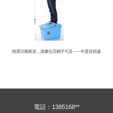
精選日雜家居，溫馨生活觸手可及——年度促銷盛
典火熱進行中
電話：1385168**