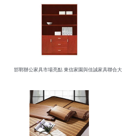
邯鄲辦公家具市場亮點 東信家園與佳誠家具聯合大
促指南