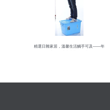
精選日雜家居，溫馨生活觸手可及——年
度促銷盛典火熱進行中