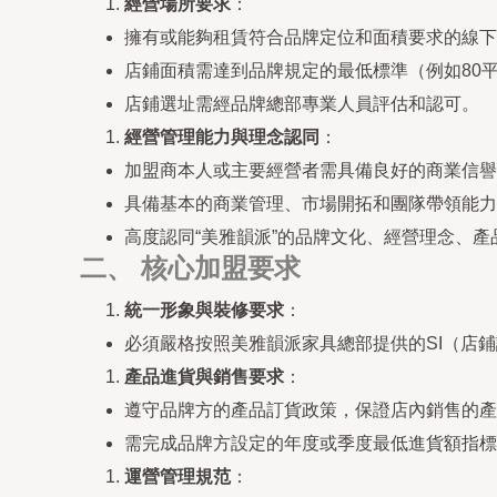
經營場所要求
：
擁有或能夠租賃符合品牌定位和面積要求的線下
店鋪面積需達到品牌規定的最低標準（例如80
店鋪選址需經品牌總部專業人員評估和認可。
經營管理能力與理念認同
：
加盟商本人或主要經營者需具備良好的商業信譽
具備基本的商業管理、市場開拓和團隊帶領能力
高度認同“美雅韻派”的品牌文化、經營理念、
二、 核心加盟要求
統一形象與裝修要求
：
必須嚴格按照美雅韻派家具總部提供的SI（店
產品進貨與銷售要求
：
遵守品牌方的產品訂貨政策，保證店內銷售的產
需完成品牌方設定的年度或季度最低進貨額指標
運營管理規范
：