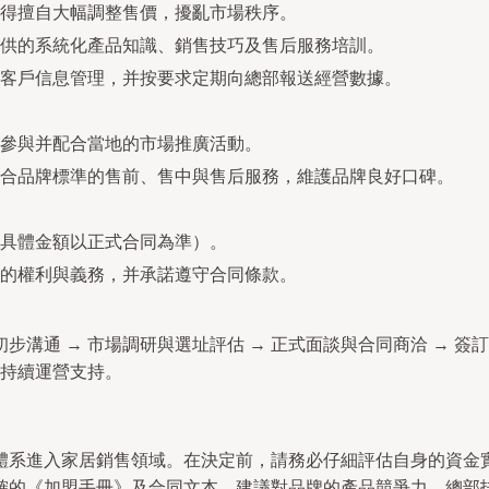
得擅自大幅調整售價，擾亂市場秩序。
供的系統化產品知識、銷售技巧及售后服務培訓。
客戶信息管理，并按要求定期向總部報送經營數據。
參與并配合當地的市場推廣活動。
合品牌標準的售前、售中與售后服務，維護品牌良好口碑。
具體金額以正式合同為準）。
的權利與義務，并承諾遵守合同條款。
步溝通 → 市場調研與選址評估 → 正式面談與合同商洽 → 簽訂
→ 持續運營支持。
體系進入家居銷售領域。在決定前，請務必仔細評估自身的資金
確的《加盟手冊》及合同文本。建議對品牌的產品競爭力、總部