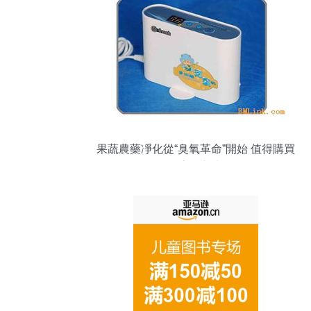
果蔬農藥凈化從“臭氧革命”開始 值得購買
的家居新寵