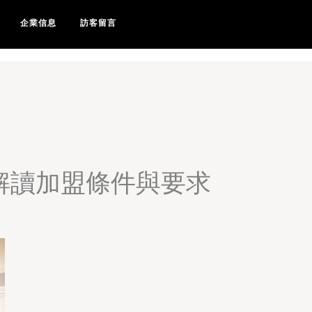
黄网AV女优-黄网入口-黄网
企業信息
訪客留言
解讀加盟條件與要求