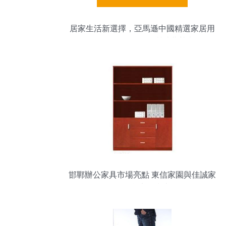
居家生活新選擇，亞馬遜中國精選家居用
品促銷活動點燃品質消費熱潮
邯鄲辦公家具市場亮點 東信家園與佳誠家
具聯合大促指南