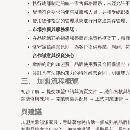
執行總部制定的統一零售價格體系，未經允許不
配備符合要求的銷售及服務人員，并接受總部提
使用總部指定的管理系統進行日常進銷存管理、
市場推廣與服務承諾
：
在品牌總部的指導和整體市場策略框架下，積極
恪守誠信經營原則，為客戶提供專業、周到、符
合作誠意與投資決心
：
繳納約定的加盟費、品牌使用費及合同保證金（
簽訂具有法律約束力的特許經營合同，明確雙方
三、 加盟流程概覽
初步了解 → 提交加盟申請與資質文件 → 總部審核與初
鋪裝修與陳列 → 開業籌備與配貨 → 正式開業運營 
與建議
加盟美雅韻派家具，意味著您將借助一個成熟的品牌
并與品牌方進行深入、細致的溝通，獲取最新、最準